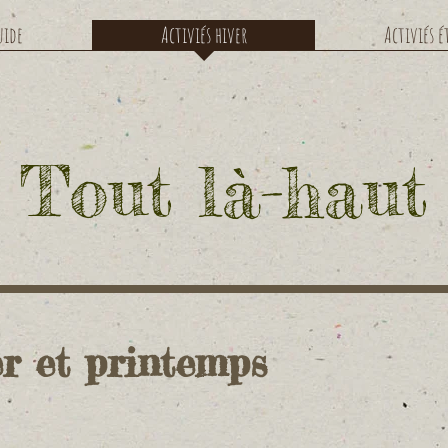
uide
Activiés hiver
Activiés é
Tout là-haut
er et printemps