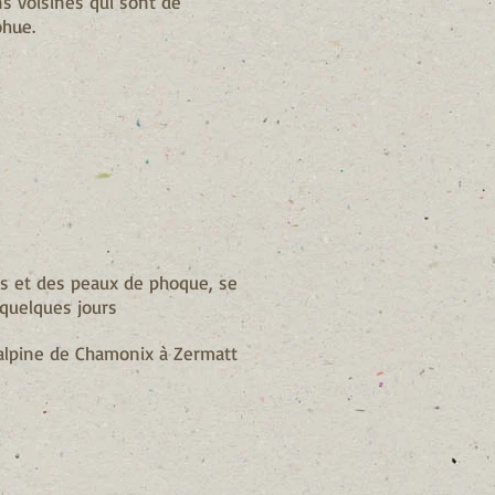
ns voisines qui sont de
ohue.
is et des peaux de phoque, se
quelques jours
 alpine de Chamonix à Zermatt